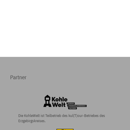
Partner
Die KohleWelt ist Teilbetrieb des kul(T)our-Betriebes des
Erzgebirgskreises.