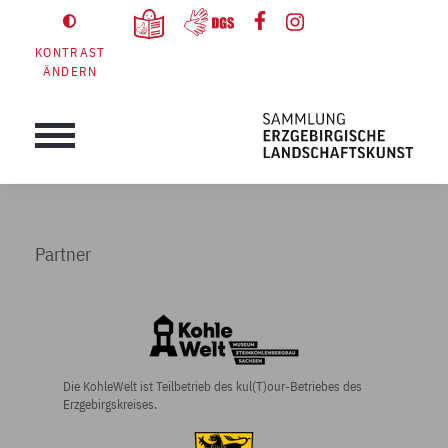
KONTRAST
ÄNDERN
Partner
Die KohleWelt ist Teilbetrieb des kul(T)our-Betriebes des
Erzgebirgskreises.