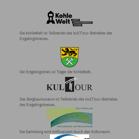
Die KohleWelt ist Teilbetrieb des kul(T)our-Betriebes des
Erzgebirgskreises.
Der Erzgebirgs­kreis ist Träger der KohleWelt.
Das Bergbau­museum ist Teilbetrieb des kul(T)our-Betriebes
des Erzgebirgs­kreises.
Die Sammlung wird mitfinanziert durch den Kulturraum.