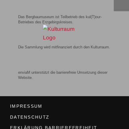
Alexander Stoll
Preis: 16 Euro (zzgl. Versand)
Das Bergbau­museum ist Teilbetrieb des kul(T)our-
Betriebes des Erzgebirgs­kreises.
Zurück
Die Sammlung wird mitfinanziert durch den Kulturraum.
enviaM unterstützt die barrierefreie Umsetzung dieser
Website.
IMPRESSUM
DATENSCHUTZ
ERKLÄRUNG BARRIEREFREIHEIT