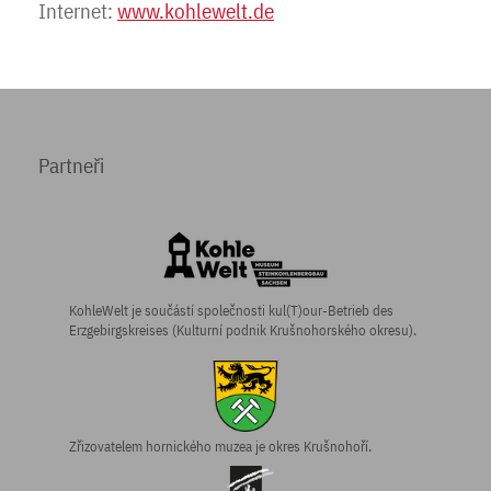
Internet:
www.kohlewelt.de
Partneři
KohleWelt je součástí společnosti kul(T)our-Betrieb des
Erzgebirgskreises (Kulturní podnik Krušnohorského okresu).
Zřizovatelem hornického muzea je okres Krušnohoří.