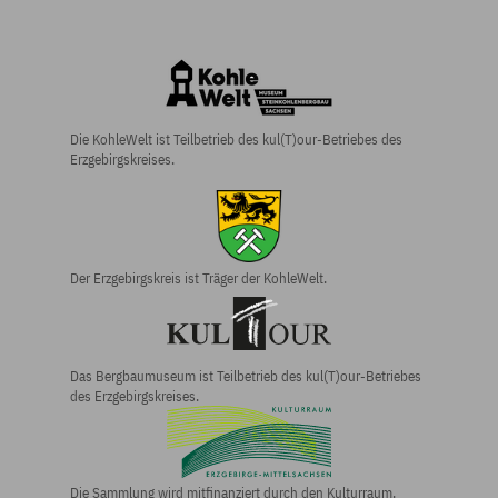
Die KohleWelt ist Teilbetrieb des kul(T)our-Betriebes des
Erzgebirgskreises.
Der Erzgebirgs­kreis ist Träger der KohleWelt.
Das Bergbau­museum ist Teilbetrieb des kul(T)our-Betriebes
des Erzgebirgs­kreises.
Die Sammlung wird mitfinanziert durch den Kulturraum.