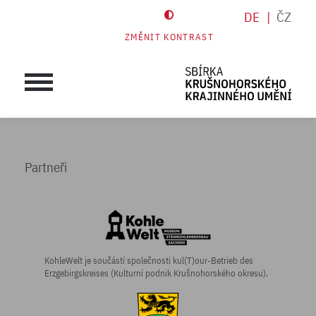
DE
ČZ
ZMĚNIT KONTRAST
Partneři
KohleWelt je součástí společnosti kul(T)our-Betrieb des
Erzgebirgskreises (Kulturní podnik Krušnohorského okresu).