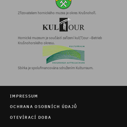
Zřizovatelem hornického muzea je okres Krušnohoří.
Hornické muzeum je součástí zařízení kul(T)our –Betrieb
Krušnohorského okresu.
Sbírka je spolufinancována sdružením Kulturraum.
IMPRESSUM
OCHRANA OSOBNÍCH ÚDAJŮ
OTEVÍRACÍ DOBA