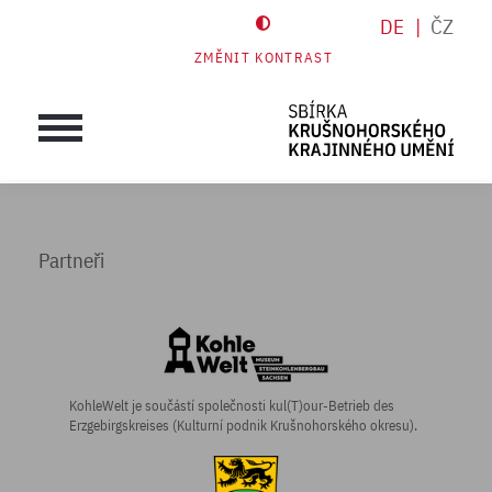
DE
ČZ
ZMĚNIT KONTRAST
Partneři
KohleWelt je součástí společnosti kul(T)our-Betrieb des
Erzgebirgskreises (Kulturní podnik Krušnohorského okresu).