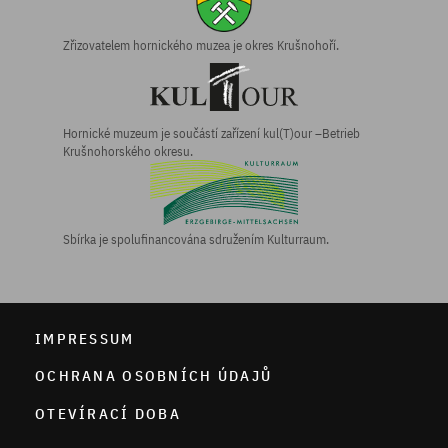
Zřizovatelem hornického muzea je okres Krušnohoří.
Hornické muzeum je součástí zařízení kul(T)our –Betrieb
Krušnohorského okresu.
Sbírka je spolufinancována sdružením Kulturraum.
IMPRESSUM
OCHRANA OSOBNÍCH ÚDAJŮ
OTEVÍRACÍ DOBA