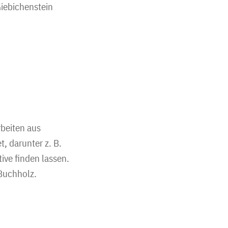
iebichenstein
rbeiten aus
, darunter z. B.
ive finden lassen.
Buchholz.