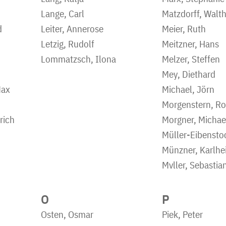
Lange, Carl
Matzdorff, Walth
d
Leiter, Annerose
Meier, Ruth
Letzig, Rudolf
Meitzner, Hans
Lommatzsch, Ilona
Melzer, Steffen
Mey, Diethard
Max
Michael, Jörn
Morgenstern, Ro
rich
Morgner, Michae
Müller-Eibensto
Münzner, Karlhe
Mvller, Sebastia
O
P
Osten, Osmar
Piek, Peter