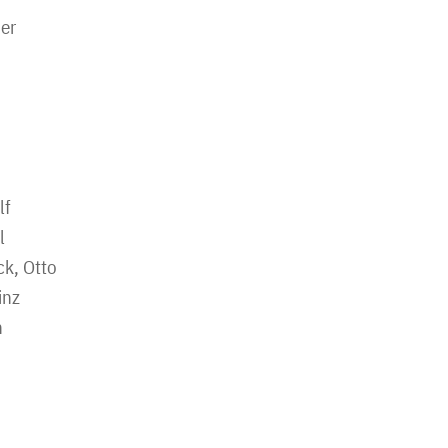
er
lf
l
ck, Otto
inz
n