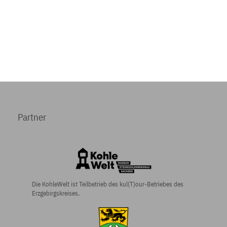
Partner
Die KohleWelt ist Teilbetrieb des kul(T)our-Betriebes des
Erzgebirgskreises.