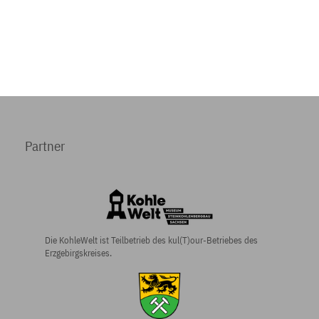
Partner
Die KohleWelt ist Teilbetrieb des kul(T)our-Betriebes des
Erzgebirgskreises.