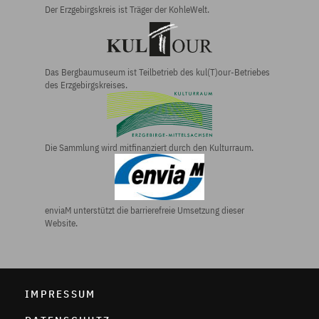
Der Erzgebirgs­kreis ist Träger der KohleWelt.
Das Bergbau­museum ist Teilbetrieb des kul(T)our-Betriebes
des Erzgebirgs­kreises.
Die Sammlung wird mitfinanziert durch den Kulturraum.
enviaM unterstützt die barrierefreie Umsetzung dieser
Website.
IMPRESSUM