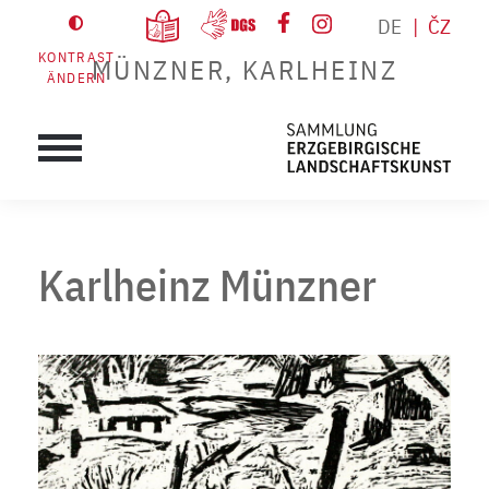
DE
ČZ
KONTRAST
MÜNZNER, KARLHEINZ
ÄNDERN
Karlheinz Münzner